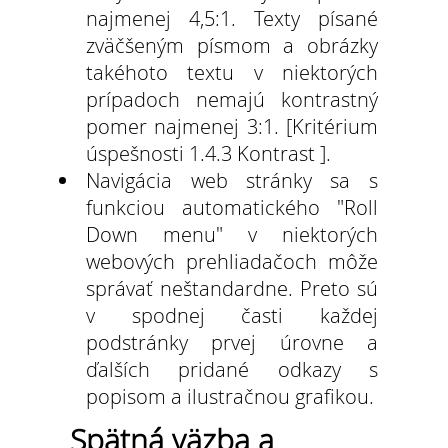
najmenej 4,5:1. Texty písané
zväčšeným písmom a obrázky
takéhoto textu v niektorých
prípadoch nemajú kontrastný
pomer najmenej 3:1. [Kritérium
úspešnosti 1.4.3 Kontrast ].
Navigácia web stránky sa s
funkciou automatického "Roll
Down menu" v niektorých
webových prehliadačoch môže
správať neštandardne. Preto sú
v spodnej časti každej
podstránky prvej úrovne a
ďalších pridané odkazy s
popisom a ilustračnou grafikou.
Spätná väzba a