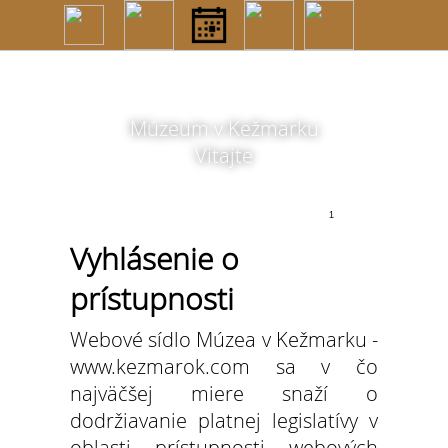
Múzeum v Kežmarku
Vitajte
1
2
3
Vyhlásenie o
prístupnosti
Kežmarský hrad
Webové sídlo Múzea v Kežmarku -
www.kezmarok.com sa v čo
najväčšej miere snaží o
dodržiavanie platnej legislatívy v
oblasti prístupnosti webových