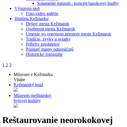
Solamente naturali - koncert barokovej hudby
Výstavná sieň
Foto-video galérie
História Kežmarku
Dejiny mesta Kežmarok
Osobnosti mesta Kežmarok
Umenie vo verejnom priestore mesta Kežmarok
Tradície, zvyky a sviatky
Príbehy predmetov
Prastaré mamy odporúčajú
Historické fotografie
1
2
3
Múzeum v Kežmarku
Vitajte
Kežmarský hrad
Múzeum meštianskej
bytovej kultúry
Reštaurovanie neorokokovej