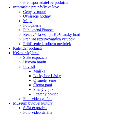
Pre usporiadateľov podujatí
Informácie pre návštevníkov
Ceny, vstupné
Otváracie hodiny
Mapa
Fotogalérie
Publikačná činnosť
Rezervácia vstupu Kežmarský hrad
Prehľad rezervovaných vstupov
Prihlásenie k odberu noviniek
Kalendár podujatí
Kežmarský hrad
Stále expozície
História hradu
Povesti
Mníška
Lasky bez Lásky
O smelej žene
Čierna pani
Smelý vojak
Stratený poklad
Foto-video galérie
Múzeum bytovej kultúry
Stála expozícia
Foto-video galérie