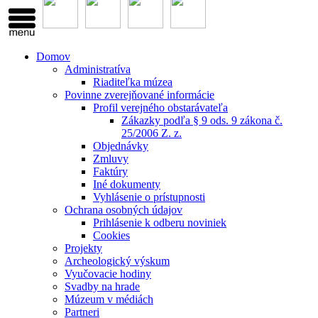
Domov
Administratíva
Riaditeľka múzea
Povinne zverejňované informácie
Profil verejného obstarávateľa
Zákazky podľa § 9 ods. 9 zákona č.
25/2006 Z. z.
Objednávky
Zmluvy
Faktúry
Iné dokumenty
Vyhlásenie o prístupnosti
Ochrana osobných údajov
Prihlásenie k odberu noviniek
Cookies
Projekty
Archeologický výskum
Vyučovacie hodiny
Svadby na hrade
Múzeum v médiách
Partneri