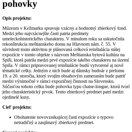
pohovky
Opis projektu:
Múzeum v Kežmarku spravuje vzácny a hodnotný zbierkový fond.
Medzi jeho najvzácnejšie časti patria predmety
umeleckohistorického charakteru. V minulom roku sa uskutočnila
rekonštrukcia meštianskeho domu na Hlavnom nám. č. 55. V
súvislosti touto aktivitou je plánovaná celková reinštalácia stálej
expozície v tomto objekte s názvom Meštianska bytová kultúra na
Spiši, ktorá patrila medzi prvé expozície takého charakteru na území
Spiša. V rámci pripravovanej reinštalácie budú vytvorené aj nové
tématické celky. Jedným z nich bude aj dámsky budoár z prelomu
19. a 20. storočia, ktorý svojím obsahovým zameraním bude patriť
medzi výnimočné v rámci expozičnej činnosti na Slovensku.
Súčasťou tohoto celku bude pohovka typu chaise-longue, ktorá tvorí
jeho charakteristický prvok. Tento zbierkový predmet patrí medzi
ojedinelé kusy.
Cieľ projektu:
Obohatenie novovznikajúcej časti expozície o typovo
netradičný a zaujímavý zbierkový predmet.