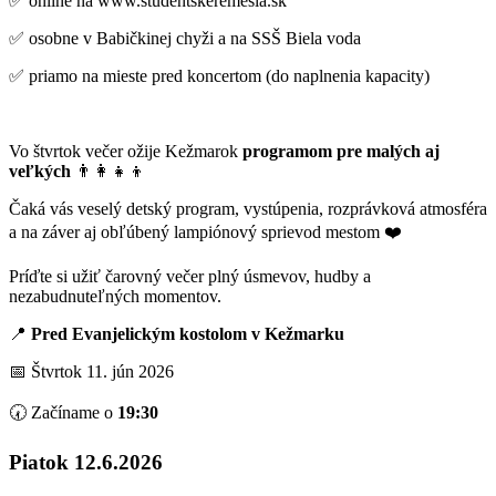
✅ online na www.studentskeremesla.sk
✅ osobne v Babičkinej chyži a na SSŠ Biela voda
✅ priamo na mieste pred koncertom (do naplnenia kapacity)
Vo štvrtok
večer ožije Kežmarok
programom pre malých aj
veľkých
👨‍👩‍👧‍👦
Čaká vás veselý detský program, vystúpenia, rozprávková atmosféra
a na záver aj obľúbený lampiónový sprievod mestom ❤️
Príďte si užiť čarovný večer plný úsmevov, hudby a
nezabudnuteľných momentov.
📍
Pred Evanjelickým kostolom v Kežmarku
📅 Štvrtok 11. jún 2026
🕢 Začíname o
19:30
Piatok 12.6.2026