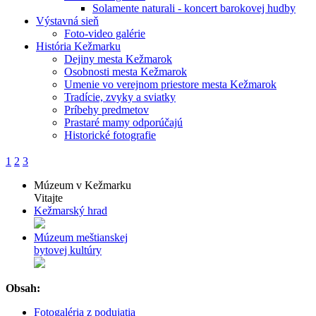
Solamente naturali - koncert barokovej hudby
Výstavná sieň
Foto-video galérie
História Kežmarku
Dejiny mesta Kežmarok
Osobnosti mesta Kežmarok
Umenie vo verejnom priestore mesta Kežmarok
Tradície, zvyky a sviatky
Príbehy predmetov
Prastaré mamy odporúčajú
Historické fotografie
1
2
3
Múzeum v Kežmarku
Vitajte
Kežmarský hrad
Múzeum meštianskej
bytovej kultúry
Obsah:
Fotogaléria z podujatia