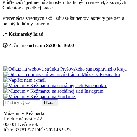
Príďte zažiť jedinečnú atmosféru tradičných remesiel, šikovných
študentov a poctivej práce.
Prezentácia stredných škôl, súťaže študentov, aktivity pre deti a
bohatý kultúrny program.
📍
Kežmarský hrad
🕢
Začíname
od rána 8:30 do 16:00
Múzeum v Kežmarku
Hradné námestie 42
060 01 Kežmarok
IČO: 37781227 DIČ: 2021452323