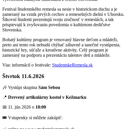
Festival študentského remesla sa nesie v historickom duchu a je
zameraný na vznik prvých cechov a remeselných dielní v Uhorsku.
Šikovní študenti prezentujú svoju zručnosť v remeslách, a tak
prispievajú k zvyšovaniu povedomia o kultúrnom dedičstve
Slovenska.
Bohatý kultúrny program je venovaný hlavne deťom a mládeži,
preto ani tento rok nebudú chýbať zábavné a tanečné vystúpenia,
historické hry, súťaže a kreatívne aktivity. Celý program je
zameraný na podporu a prezentáciu talentov detí a mládeže.
Viac informácií o festivale:
StudentskeRemesla.sk
Štvrtok 11.6.2026
🎶 Vystúpi skupina
Sám Sebou
📍
Drevený artikulárny kostol v Kežmarku
📅 11. jún 2026 o
18:00
🎟 Vstupenky si môžete zakúpiť: