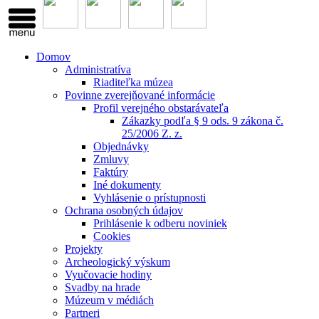
Domov
Administratíva
Riaditeľka múzea
Povinne zverejňované informácie
Profil verejného obstarávateľa
Zákazky podľa § 9 ods. 9 zákona č.
25/2006 Z. z.
Objednávky
Zmluvy
Faktúry
Iné dokumenty
Vyhlásenie o prístupnosti
Ochrana osobných údajov
Prihlásenie k odberu noviniek
Cookies
Projekty
Archeologický výskum
Vyučovacie hodiny
Svadby na hrade
Múzeum v médiách
Partneri