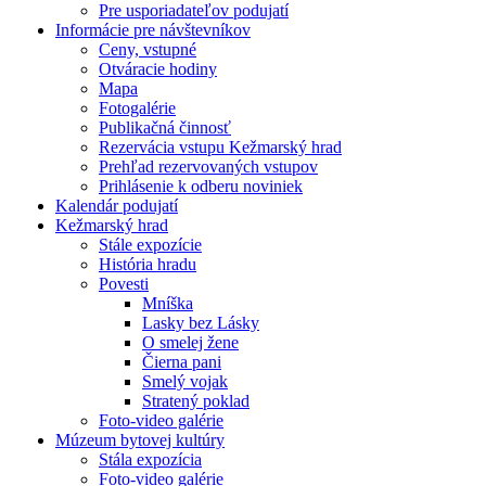
Pre usporiadateľov podujatí
Informácie pre návštevníkov
Ceny, vstupné
Otváracie hodiny
Mapa
Fotogalérie
Publikačná činnosť
Rezervácia vstupu Kežmarský hrad
Prehľad rezervovaných vstupov
Prihlásenie k odberu noviniek
Kalendár podujatí
Kežmarský hrad
Stále expozície
História hradu
Povesti
Mníška
Lasky bez Lásky
O smelej žene
Čierna pani
Smelý vojak
Stratený poklad
Foto-video galérie
Múzeum bytovej kultúry
Stála expozícia
Foto-video galérie