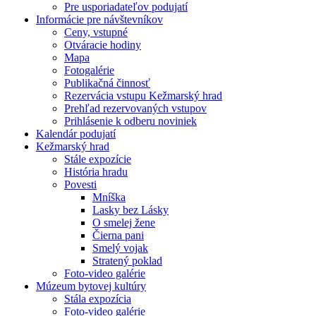
Pre usporiadateľov podujatí
Informácie pre návštevníkov
Ceny, vstupné
Otváracie hodiny
Mapa
Fotogalérie
Publikačná činnosť
Rezervácia vstupu Kežmarský hrad
Prehľad rezervovaných vstupov
Prihlásenie k odberu noviniek
Kalendár podujatí
Kežmarský hrad
Stále expozície
História hradu
Povesti
Mníška
Lasky bez Lásky
O smelej žene
Čierna pani
Smelý vojak
Stratený poklad
Foto-video galérie
Múzeum bytovej kultúry
Stála expozícia
Foto-video galérie