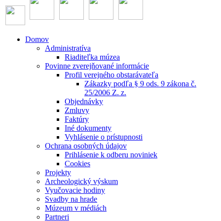
Domov
Administratíva
Riaditeľka múzea
Povinne zverejňované informácie
Profil verejného obstarávateľa
Zákazky podľa § 9 ods. 9 zákona č.
25/2006 Z. z.
Objednávky
Zmluvy
Faktúry
Iné dokumenty
Vyhlásenie o prístupnosti
Ochrana osobných údajov
Prihlásenie k odberu noviniek
Cookies
Projekty
Archeologický výskum
Vyučovacie hodiny
Svadby na hrade
Múzeum v médiách
Partneri