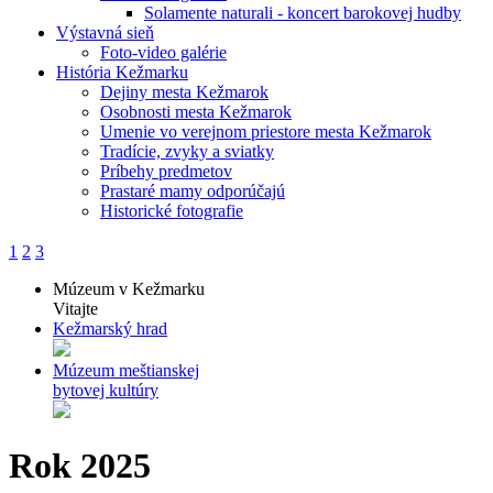
Solamente naturali - koncert barokovej hudby
Výstavná sieň
Foto-video galérie
História Kežmarku
Dejiny mesta Kežmarok
Osobnosti mesta Kežmarok
Umenie vo verejnom priestore mesta Kežmarok
Tradície, zvyky a sviatky
Príbehy predmetov
Prastaré mamy odporúčajú
Historické fotografie
1
2
3
Múzeum v Kežmarku
Vitajte
Kežmarský hrad
Múzeum meštianskej
bytovej kultúry
Rok 2025