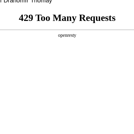
fií Drahomír Thomay
eum meštian
bytovej kultúr