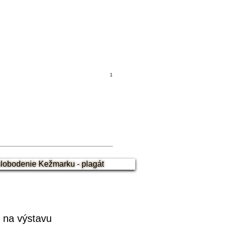
1
2
3
ad
ú na výstavu