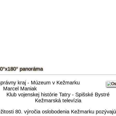
360°x180° panoráma
právny kraj - Múzeum v Kežmarku
Marcel Maniak
Klub vojenskej histórie Tatry - Spišské Bystré
ežmarský hr
Kežmarská televízia
ležitosti 80. výročia oslobodenia Kežmarku pozývaj