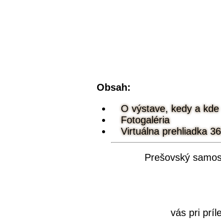
Obsah:
O výstave, kedy a kde
Fotogaléria
Virtuálna prehliadka 
Prešovský samos
K
vás pri prí