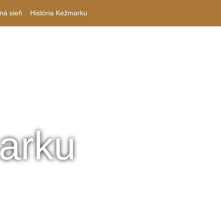
ná sieň
História Kežmarku
arku