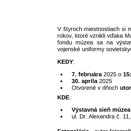
V štyroch miestnostiach si 
rokov, ktoré vznikli vďaka 
fondu múzea sa na výstav
vojenské uniformy sovietsk
KEDY
:
7. februára
2025 o
15
30. apríla
2025
Otvorené v dňoch
uto
KDE
:
Výstavná sieň múzea
ul. Dr. Alexandra č. 1