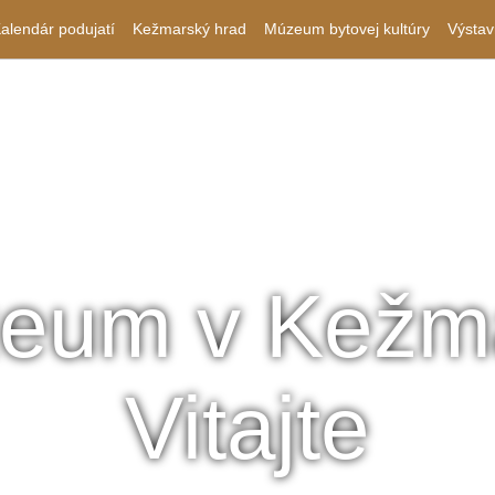
alendár podujatí
Kežmarský hrad
Múzeum bytovej kultúry
Výstav
eum v Kežm
Vitajte