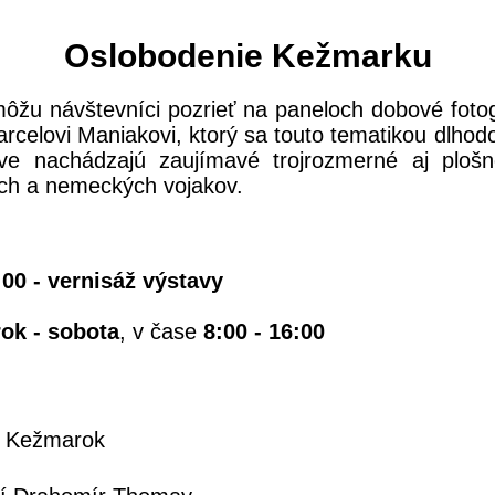
Oslobodenie Kežmarku
môžu návštevníci pozrieť na paneloch dobové fot
Marcelovi Maniakovi, ktorý sa touto tematikou dlho
e nachádzajú zaujímavé trojrozmerné aj plošn
ych a nemeckých vojakov.
:00 - vernisáž výstavy
rok - sobota
, v čase
8:00 - 16:00
1, Kežmarok