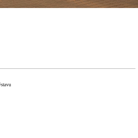
ýstavu