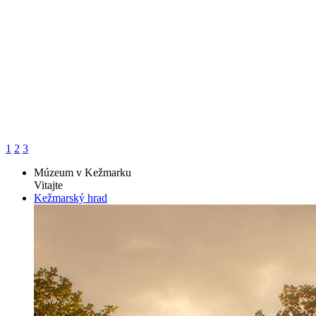
1
2
3
Múzeum v Kežmarku
Vitajte
Kežmarský hrad