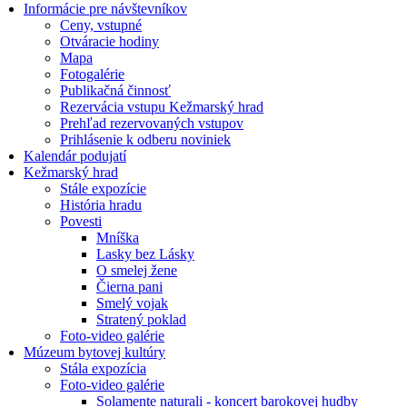
Informácie pre návštevníkov
Ceny, vstupné
Otváracie hodiny
Mapa
Fotogalérie
Publikačná činnosť
Rezervácia vstupu Kežmarský hrad
Prehľad rezervovaných vstupov
Prihlásenie k odberu noviniek
Kalendár podujatí
Kežmarský hrad
Stále expozície
História hradu
Povesti
Mníška
Lasky bez Lásky
O smelej žene
Čierna pani
Smelý vojak
Stratený poklad
Foto-video galérie
Múzeum bytovej kultúry
Stála expozícia
Foto-video galérie
Solamente naturali - koncert barokovej hudby