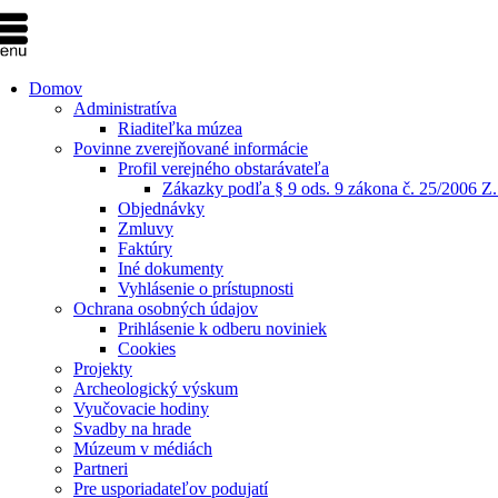
Domov
Administratíva
Riaditeľka múzea
Povinne zverejňované informácie
Profil verejného obstarávateľa
Zákazky podľa § 9 ods. 9 zákona č. 25/2006 Z.
Objednávky
Zmluvy
Faktúry
Iné dokumenty
Vyhlásenie o prístupnosti
Ochrana osobných údajov
Prihlásenie k odberu noviniek
Cookies
Projekty
Archeologický výskum
Vyučovacie hodiny
Svadby na hrade
Múzeum v médiách
Partneri
Pre usporiadateľov podujatí