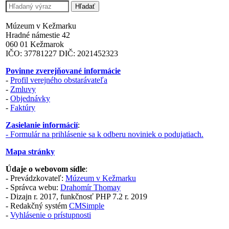
Múzeum v Kežmarku
Hradné námestie 42
060 01 Kežmarok
IČO: 37781227 DIČ: 2021452323
Povinne zverejňované informácie
-
Profil verejného obstarávateľa
-
Zmluvy
-
Objednávky
-
Faktúry
Zasielanie informácií
:
- Formulár na prihlásenie sa k odberu noviniek o podujatiach.
Mapa stránky
Údaje o webovom sídle
:
- Prevádzkovateľ:
Múzeum v Kežmarku
- Správca webu:
Drahomír Thomay
- Dizajn r. 2017, funkčnosť PHP 7.2 r. 2019
- Redakčný systém
CMSimple
-
Vyhlásenie o prístupnosti