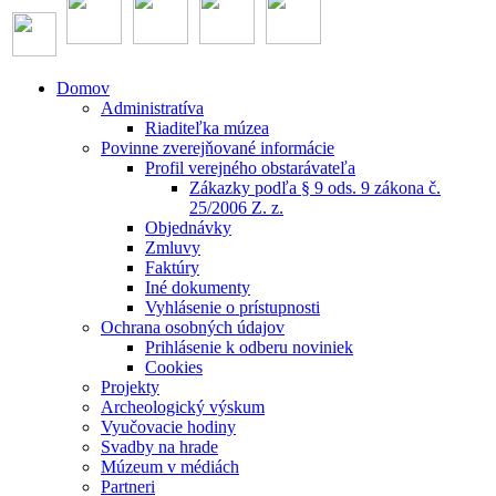
Domov
Administratíva
Riaditeľka múzea
Povinne zverejňované informácie
Profil verejného obstarávateľa
Zákazky podľa § 9 ods. 9 zákona č.
25/2006 Z. z.
Objednávky
Zmluvy
Faktúry
Iné dokumenty
Vyhlásenie o prístupnosti
Ochrana osobných údajov
Prihlásenie k odberu noviniek
Cookies
Projekty
Archeologický výskum
Vyučovacie hodiny
Svadby na hrade
Múzeum v médiách
Partneri