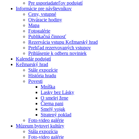
Pre usporiadateľov podujatí
Informácie pre návštevníkov
Ceny, vstupné
Otváracie hodiny
Mapa
Fotogalérie
Publikačná činnosť
Rezervácia vstupu Kežmarský hrad
Prehľad rezervovaných vstupov
Prihlásenie k odberu noviniek
Kalendár podujatí
Kežmarský hrad
Stále expozície
História hradu
Povesti
Mníška
Lasky bez Lásky
O smelej žene
Čierna pani
Smelý vojak
Stratený poklad
Foto-video galérie
Múzeum bytovej kultúry
Stála expozícia
Foto-video galérie