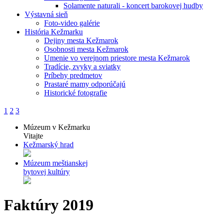
Solamente naturali - koncert barokovej hudby
Výstavná sieň
Foto-video galérie
História Kežmarku
Dejiny mesta Kežmarok
Osobnosti mesta Kežmarok
Umenie vo verejnom priestore mesta Kežmarok
Tradície, zvyky a sviatky
Príbehy predmetov
Prastaré mamy odporúčajú
Historické fotografie
1
2
3
Múzeum v Kežmarku
Vitajte
Kežmarský hrad
Múzeum meštianskej
bytovej kultúry
Faktúry 2019