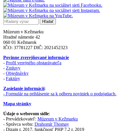
Múzeum v Kežmarku
Hradné námestie 42
060 01 Kežmarok
IČO: 37781227 DIČ: 2021452323
Povinne zverejňované informácie
-
Profil verejného obstarávateľa
-
Zmluvy
-
Objednávky
-
Faktúry
Zasielanie informácií
:
- Formulár na prihlásenie sa k odberu noviniek o podujatiach.
Mapa stránky
Údaje o webovom sídle
:
- Prevádzkovateľ:
Múzeum v Kežmarku
- Správca webu:
Drahomír Thomay
- Dizajn r. 2017, funkčnosť PHP 7.2 r. 2019