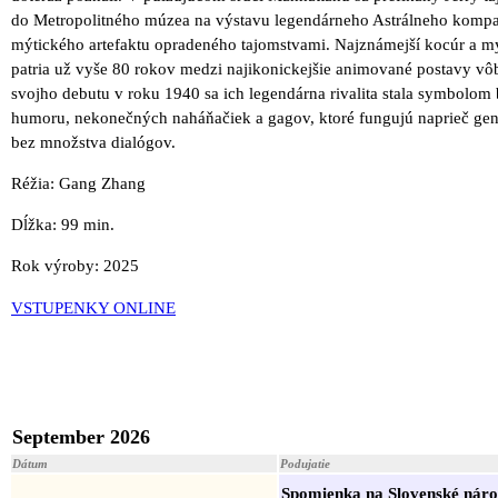
do Metropolitného múzea na výstavu legendárneho Astrálneho komp
mýtického artefaktu opradeného tajomstvami. Najznámejší kocúr a m
patria už vyše 80 rokov medzi najikonickejšie animované postavy vô
svojho debutu v roku 1940 sa ich legendárna rivalita stala symbolom
humoru, nekonečných naháňačiek a gagov, ktoré fungujú naprieč gen
bez množstva dialógov.
Réžia: Gang Zhang
Dĺžka: 99 min.
Rok výroby: 2025
VSTUPENKY ONLINE
September 2026
Dátum
Podujatie
Spomienka na Slovenské nár