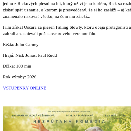
jednu z Rickových piesní na hit, ktorý oživí jeho kariéru, Rick sa ro
získať späť uznanie, o ktorom je presvedčený, že si ho zaslúži – aj ke
znamenalo riskovať všetko, na čom mu záleží...
Film získal Oscara za pieseň Falling Slowly, ktorú obaja protagonisti 
zahrali a zaspievali počas oscarového ceremoniálu.
Réžia: John Carney
Hrajú: Nick Jonas, Paul Rudd
Dĺžka: 100 min
Rok výroby: 2026
VSTUPENKY ONLINE