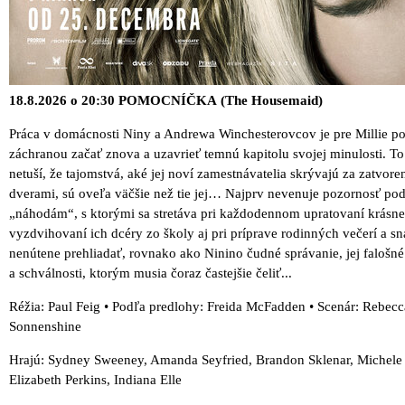
18.8.2026 o 20:30 POMOCNÍČKA (The Housemaid)
Práca v domácnosti Niny a Andrewa Winchesterovcov je pre Millie p
záchranou začať znova a uzavrieť temnú kapitolu svojej minulosti. To
netuší, že tajomstvá, aké jej noví zamestnávatelia skrývajú za zatvor
dverami, sú oveľa väčšie než tie jej… Najprv nevenuje pozornosť p
„náhodám“, s ktorými sa stretáva pri každodennom upratovaní krásn
vyzdvihovaní ich dcéry zo školy aj pri príprave rodinných večerí a sna
nenútene prehliadať, rovnako ako Ninino čudné správanie, jej falošn
a schválnosti, ktorým musia čoraz častejšie čeliť...
Réžia: Paul Feig • Podľa predlohy: Freida McFadden • Scenár: Rebecc
Sonnenshine
Hrajú: Sydney Sweeney, Amanda Seyfried, Brandon Sklenar, Michele
Elizabeth Perkins, Indiana Elle