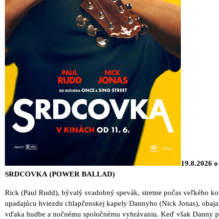
19.8.2026 o
SRDCOVKA (POWER BALLAD)
Rick (Paul Rudd), bývalý svadobný spevák, stretne počas veľkého ko
upadajúcu hviezdu chlapčenskej kapely Dannyho (Nick Jonas), obaja 
vďaka hudbe a nočnému spoločnému vyhrávaniu. Keď však Danny p