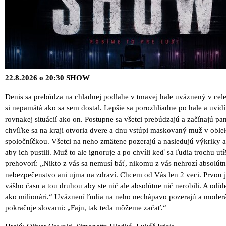
22.8.2026 o 20:30 SHOW
Denis sa prebúdza na chladnej podlahe v tmavej hale uväznený v cel
si nepamätá ako sa sem dostal. Lepšie sa porozhliadne po hale a uvidí
rovnakej situácií ako on. Postupne sa všetci prebúdzajú a začínajú pan
chvíľke sa na kraji otvoria dvere a dnu vstúpi maskovaný muž v oble
spoločníčkou. Všetci na neho zmätene pozerajú a nasledujú výkriky 
aby ich pustili. Muž to ale ignoruje a po chvíli keď sa ľudia trochu utí
prehovorí: „Nikto z vás sa nemusí báť, nikomu z vás nehrozí absolút
nebezpečenstvo ani ujma na zdraví. Chcem od Vás len 2 veci. Prvou 
vášho času a tou druhou aby ste nič ale absolútne nič nerobili. A odíde
ako milionári.“ Uväznení ľudia na neho nechápavo pozerajú a moder
pokračuje slovami: „Fajn, tak teda môžeme začať.“