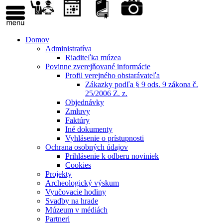
Domov
Administratíva
Riaditeľka múzea
Povinne zverejňované informácie
Profil verejného obstarávateľa
Zákazky podľa § 9 ods. 9 zákona č.
25/2006 Z. z.
Objednávky
Zmluvy
Faktúry
Iné dokumenty
Vyhlásenie o prístupnosti
Ochrana osobných údajov
Prihlásenie k odberu noviniek
Cookies
Projekty
Archeologický výskum
Vyučovacie hodiny
Svadby na hrade
Múzeum v médiách
Partneri