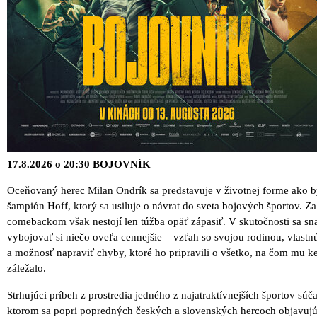
17.8.2026 o 20:30 BOJOVNÍK
Oceňovaný herec Milan Ondrík sa predstavuje v životnej forme ako 
šampión Hoff, ktorý sa usiluje o návrat do sveta bojových športov. Za
comebackom však nestojí len túžba opäť zápasiť. V skutočnosti sa sn
vybojovať si niečo oveľa cennejšie – vzťah so svojou rodinou, vlastn
a možnosť napraviť chyby, ktoré ho pripravili o všetko, na čom mu k
záležalo.
Strhujúci príbeh z prostredia jedného z najatraktívnejších športov súča
ktorom sa popri popredných českých a slovenských hercoch objavujú