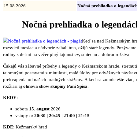
15.08.2026
Nočná prehliadka o legendác
Nočná prehliadka o legendác
Keď sa nad Kežmarským h
rozsvieti mesiac a nádvorie zahalí tma, ožijú staré legendy. Pozývame
rodiny s deťmi na večer plný tajomstiev, smiechu a dobrodružstva.
Čakajú vás zábavné príbehy a legendy o Kežmarskom hrade, stretnuti
tajomnými postavami z minulosti, malé úlohy pre odvážnych návštev
prekvapenia od našich hradných strážcov. A keď sa zotmie ešte viac, 
rozžiari aj
ohňová show skupiny Páni Spiša
.
KEDY
:
sobota
15. august
2026
vstupy o:
20:30 | 20:45 | 21:00 | 21:15
KDE
: Kežmarský hrad