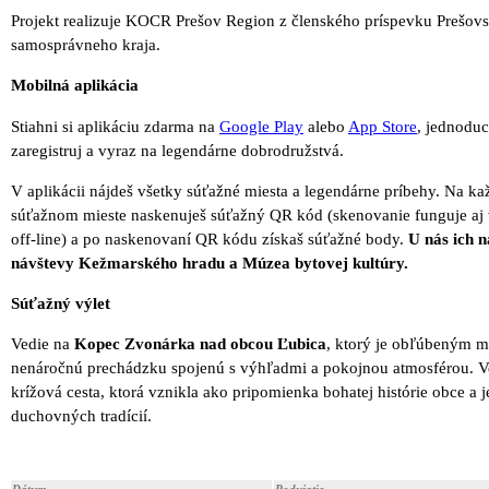
Projekt realizuje KOCR Prešov Region z členského príspevku Prešov
samosprávneho kraja.
Mobilná aplikácia
Stiahni si aplikáciu zdarma na
Google Play
alebo
App Store
, jednoduc
zaregistruj a vyraz na legendárne dobrodružstvá.
V aplikácii nájdeš všetky súťažné miesta a legendárne príbehy. Na k
súťažnom mieste naskenuješ súťažný QR kód (skenovanie funguje aj 
off-line) a po naskenovaní QR kódu získaš súťažné body.
U nás ich n
návštevy Kežmarského hradu a Múzea bytovej kultúry.
Súťažný výlet
Vedie na
Kopec Zvonárka nad obcou Ľubica
, ktorý je obľúbeným m
nenáročnú prechádzku spojenú s výhľadmi a pokojnou atmosférou. V
krížová cesta, ktorá vznikla ako pripomienka bohatej histórie obce a j
duchovných tradícií.
Dátum
Podujatie