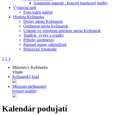
Solamente naturali - koncert barokovej hudby
Výstavná sieň
Foto-video galérie
História Kežmarku
Dejiny mesta Kežmarok
Osobnosti mesta Kežmarok
Umenie vo verejnom priestore mesta Kežmarok
Tradície, zvyky a sviatky
Príbehy predmetov
Prastaré mamy odporúčajú
Historické fotografie
1
2
3
Múzeum v Kežmarku
Vitajte
Kežmarský hrad
Múzeum meštianskej
bytovej kultúry
Kalendár podujatí