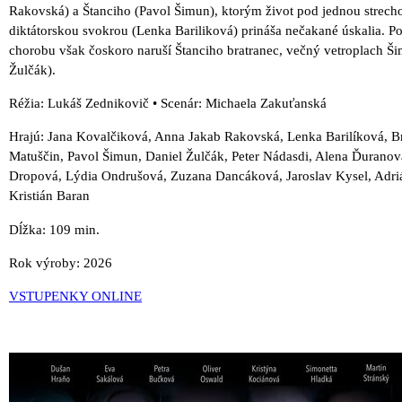
Rakovská) a Štanciho (Pavol Šimun), ktorým život pod jednou strech
diktátorskou svokrou (Lenka Bariliková) prináša nečakané úskalia. 
chorobu však čoskoro naruší Štanciho bratranec, večný vetroplach Š
Žulčák).
Réžia: Lukáš Zednikovič • Scenár: Michaela Zakuťanská
Hrajú: Jana Kovalčiková, Anna Jakab Rakovská, Lenka Barilíková, B
Matuščin, Pavol Šimun, Daniel Žulčák, Peter Nádasdi, Alena Ďurano
Dropová, Lýdia Ondrušová, Zuzana Dancáková, Jaroslav Kysel, Adri
Kristián Baran
Dĺžka: 109 min.
Rok výroby: 2026
VSTUPENKY ONLINE