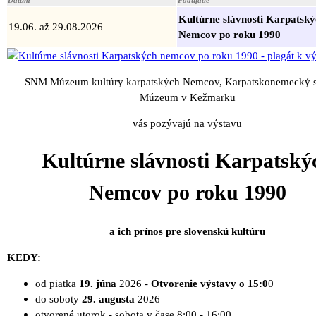
Kultúrne slávnosti Karpatsk
19.06. až 29.08.2026
Nemcov po roku 1990
SNM Múzeum kultúry karpatských Nemcov, Karpatskonemecký s
Múzeum v Kežmarku
vás pozývajú na výstavu
Kultúrne slávnosti Karpatský
Nemcov po roku 1990
a ich prínos pre slovenskú kultúru
KEDY:
od piatka
19. júna
2026 -
Otvorenie výstavy o 15:0
0
do soboty
29. augusta
2026
otvorené utorok - sobota v čase 8:00 - 16:00