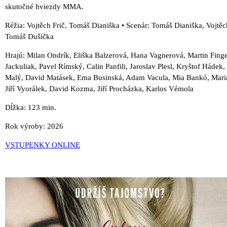
skutočné hviezdy MMA.
Réžia: Vojtěch Frič, Tomáš Dianiška • Scenár: Tomáš Dianiška, Vojtěch
Tomáš Dušička
Hrajú: Milan Ondrík, Eliška Balzerová, Hana Vagnerová, Martin Finge
Jackuliak, Pavel Rímský, Calin Panfili, Jaroslav Plesl, Kryštof Hádek,
Malý, David Matásek, Ema Businská, Adam Vacula, Mia Bankó, Mari
Jiří Vyorálek, David Kozma, Jiří Procházka, Karlos Vémola
Dĺžka: 123 min.
Rok výroby: 2026
VSTUPENKY ONLINE