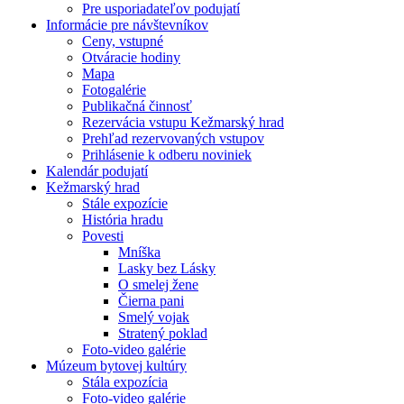
Pre usporiadateľov podujatí
Informácie pre návštevníkov
Ceny, vstupné
Otváracie hodiny
Mapa
Fotogalérie
Publikačná činnosť
Rezervácia vstupu Kežmarský hrad
Prehľad rezervovaných vstupov
Prihlásenie k odberu noviniek
Kalendár podujatí
Kežmarský hrad
Stále expozície
História hradu
Povesti
Mníška
Lasky bez Lásky
O smelej žene
Čierna pani
Smelý vojak
Stratený poklad
Foto-video galérie
Múzeum bytovej kultúry
Stála expozícia
Foto-video galérie