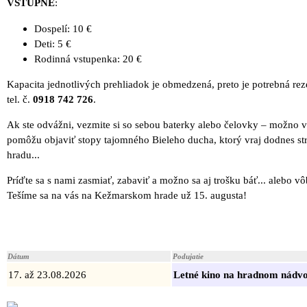
VSTUPNÉ
:
Dospelí: 10 €
Deti: 5 €
Rodinná vstupenka: 20 €
Kapacita jednotlivých prehliadok je obmedzená, preto je potrebná rez
tel. č.
0918 742 726
.
Ak ste odvážni, vezmite si so sebou baterky alebo čelovky – možno 
pomôžu objaviť stopy tajomného Bieleho ducha, ktorý vraj dodnes str
hradu...
Príďte sa s nami zasmiať, zabaviť a možno sa aj trošku báť... alebo v
Tešíme sa na vás na Kežmarskom hrade už 15. augusta!
Dátum
Podujatie
17. až 23.08.2026
Letné kino na hradnom nádvo