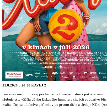
21.8.2026 o 20:30 KAVEJ 2
Fenomén menom Kavej prichádza na filmové plátna s pokračovaním, 
sľubuje ešte väčšiu dávku láskavého humoru a situácií podozrivo blí
realite. Dej sa odohráva päť rokov po prvom diele a sleduje Kláru (A