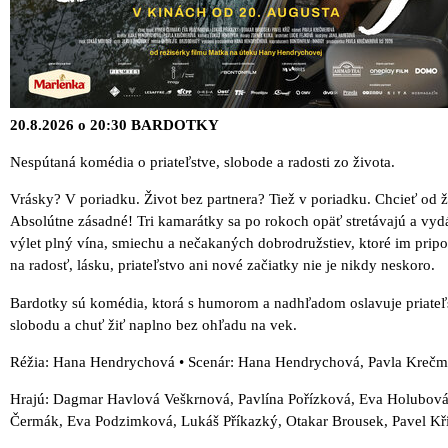
20.8.2026 o 20:30 BARDOTKY
Nespútaná komédia o priateľstve, slobode a radosti zo života.
Vrásky? V poriadku. Život bez partnera? Tiež v poriadku. Chcieť od ž
Absolútne zásadné! Tri kamarátky sa po rokoch opäť stretávajú a vyd
výlet plný vína, smiechu a nečakaných dobrodružstiev, ktoré im prip
na radosť, lásku, priateľstvo ani nové začiatky nie je nikdy neskoro.
Bardotky sú komédia, ktorá s humorom a nadhľadom oslavuje priateľ
slobodu a chuť žiť naplno bez ohľadu na vek.
Réžia: Hana Hendrychová • Scenár: Hana Hendrychová, Pavla Kreč
Hrajú: Dagmar Havlová Veškrnová, Pavlína Pořízková, Eva Holubov
Čermák, Eva Podzimková, Lukáš Příkazký, Otakar Brousek, Pavel Kř